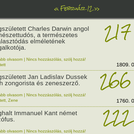
«
Február 12
»
217
született Charles Darwin angol
mészettudós, a természetes
álasztódás elméletének
alkotója.
ább olvasom
|
Nincs hozzászólás, szólj hozzá!
1809. 0
tett
266
született Jan Ladislav Dussek
h zongorista és zeneszerző.
ább olvasom
|
Nincs hozzászólás, szólj hozzá!
tett
,
Zene
1760. 0
222
halt Immanuel Kant német
zófus.
ább olvasom
|
Nincs hozzászólás, szólj hozzá!