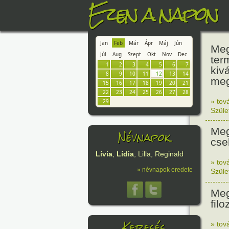
Ezen a napon
Jan
Feb
Már
Ápr
Máj
Jún
Meg
Júl
Aug
Szept
Okt
Nov
Dec
ter
1
2
3
4
5
6
7
kiv
8
9
10
11
12
13
14
meg
15
16
17
18
19
20
21
22
23
24
25
26
27
28
» tov
29
Szüle
Meg
Névnapok
cse
Lívia
,
Lídia
, Lilla, Reginald
» tov
» névnapok eredete
Szüle
Meg
filo
Keresés
» tov