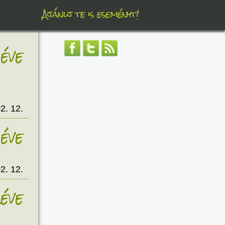
Ajánlj te is eseményt!
éve
2. 12.
éve
2. 12.
éve