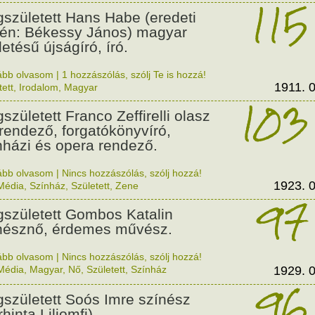
115
született Hans Habe (eredeti
én: Békessy János) magyar
letésű újságíró, író.
ább olvasom
|
1 hozzászólás, szólj Te is hozzá!
1911. 0
tett
,
Irodalom
,
Magyar
103
született Franco Zeffirelli olasz
mrendező, forgatókönyvíró,
nházi és opera rendező.
ább olvasom
|
Nincs hozzászólás, szólj hozzá!
1923. 0
Média
,
Színház
,
Született
,
Zene
97
született Gombos Katalin
nésznő, érdemes művész.
ább olvasom
|
Nincs hozzászólás, szólj hozzá!
Média
,
Magyar
,
Nő
,
Született
,
Színház
1929. 0
96
született Soós Imre színész
hinta Liliomfi).