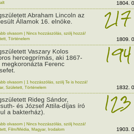
alt
1804. 0
217
született Abraham Lincoln az
esült Államok 16. elnöke.
ább olvasom
|
Nincs hozzászólás, szólj hozzá!
tett
,
Történelem
1809. 0
194
született Vaszary Kolos
oros hercegprímás, aki 1867-
 megkoronázta Ferenc
sefet.
ább olvasom
|
1 hozzászólás, szólj Te is hozzá!
1832. 0
ar
,
Született
,
Történelem
123
született Rideg Sándor,
suth- és József Attila-díjas író
dul a bakterház).
ább olvasom
|
Nincs hozzászólás, szólj hozzá!
1903. 0
tett
,
Film/Média
,
Magyar
,
Irodalom