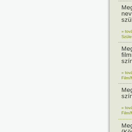
Meg
nev
szü
» tov
Szüle
Meg
fil
szí
» tov
Film/
Meg
szí
» tov
Film/
Meg
(Kör