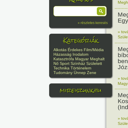
Megh
Meg
Egy
» részletes keresés
» tov
Kategóriák
Szüle
Meg
Alkotás
Érdekes
Film/Média
bíb
Házasság
Irodalom
Katasztrófa
Magyar
Meghalt
ben
Nő
Sport
Színház
Született
Józ
Technika
Történelem
Tudomány
Ünnep
Zene
» tov
Magy
mireiszunk.hu
Meg
Kos
(In
» tov
Szüle