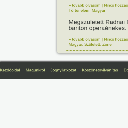
» tovább olvasom
|
Nincs hozzász
Történelem
,
Magyar
Megszületett Radnai
bariton operaénekes.
» tovább olvasom
|
Nincs hozzász
Magyar
,
Született
,
Zene
Kezdőoldal
Magunkról
Jognyilatkozat
Köszönetnyilvánítás
D