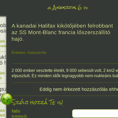
«
Augusztus 6
»
81
obták az első atombombát
A kanadai Halifax kikötőjében felrobbant
osimára.
az SS Mont-Blanc francia lőszerszállító
hajó.
ább olvasom
|
Nincs hozzászólás, szólj hozzá!
énelem
1945. 0
48
Érdekes
,
Katasztrófa
ukleáris fegyverek betiltásáért
yó harc világnapja
2 000 ember vesztette életét, 9 000 sebesült volt. 2 km2
ább olvasom
|
Nincs hozzászólás, szólj hozzá!
elpusztult. Ez minden idők legnagyobb nem-nukleáris bal
p
1978. 0
145
született Sir Alexander
Eddig nem érkezett hozzászólás ehh
ming, Nobel-díjas angol orvos, a
Szólj hozzá Te is!
cillin felfedezője.
ább olvasom
|
1 hozzászólás, szólj Te is hozzá!
Név
1881. 0
tett
,
Alkotás
(kötelező)