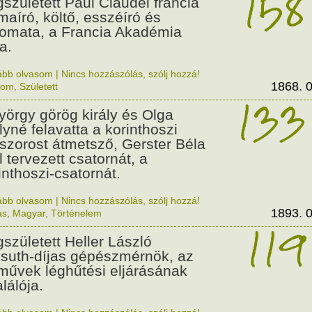
158
született Paul Claudel francia
maíró, költő, esszéíró és
lomata, a Francia Akadémia
a.
ább olvasom
|
Nincs hozzászólás, szólj hozzá!
1868. 0
lom
,
Született
133
György görög király és Olga
ályné felavatta a korinthoszi
dszorost átmetsző, Gerster Béla
l tervezett csatornát, a
inthoszi-csatornát.
ább olvasom
|
Nincs hozzászólás, szólj hozzá!
1893. 0
ás
,
Magyar
,
Történelem
119
született Heller László
suth-díjas gépészmérnök, az
művek léghűtési eljárásának
alálója.