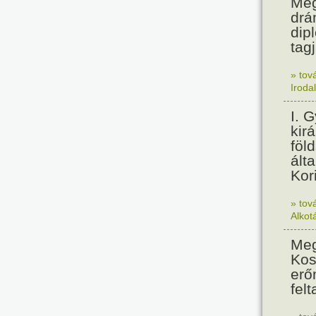
Meg
drá
dip
tagj
» tov
Iroda
I. 
kir
föl
álta
Kor
» tov
Alkot
Meg
Kos
erő
felt