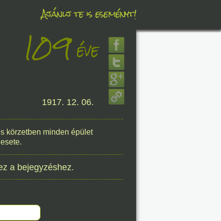
Ajánlj te is eseményt!
109
éve
éve
8. 06.
1917. 12. 06.
éve
-es körzetben minden épület
esete.
8. 06.
éve
ez a bejegyzéshez.
8. 06.