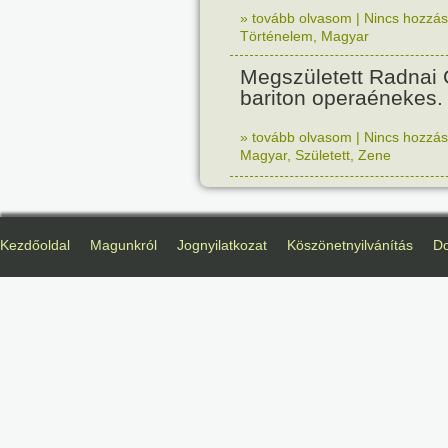
» tovább olvasom
|
Nincs hozzász
Történelem
,
Magyar
Megszületett Radnai
bariton operaénekes.
» tovább olvasom
|
Nincs hozzász
Magyar
,
Született
,
Zene
Kezdőoldal
Magunkról
Jognyilatkozat
Köszönetnyilvánítás
D