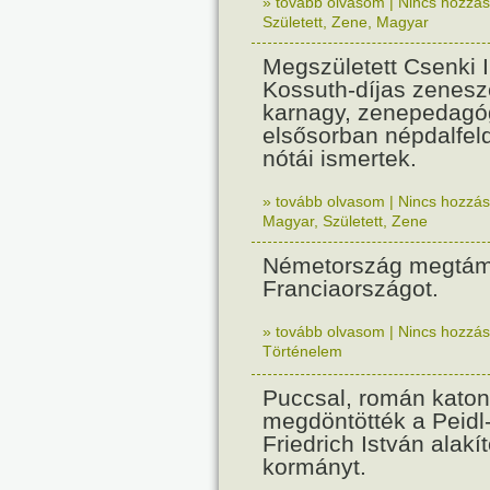
» tovább olvasom
|
Nincs hozzász
Született
,
Zene
,
Magyar
Megszületett Csenki 
Kossuth-díjas zenesz
karnagy, zenepedagó
elsősorban népdalfel
nótái ismertek.
» tovább olvasom
|
Nincs hozzász
Magyar
,
Született
,
Zene
Németország megtám
Franciaországot.
» tovább olvasom
|
Nincs hozzász
Történelem
Puccsal, román katon
megdöntötték a Peidl
Friedrich István alakít
kormányt.