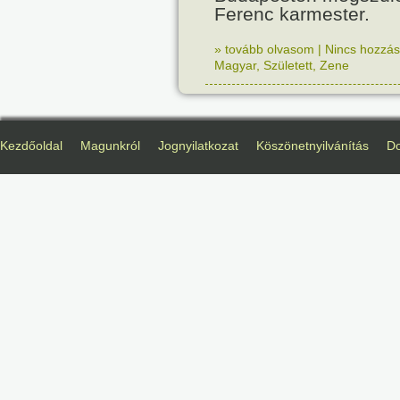
Ferenc karmester.
» tovább olvasom
|
Nincs hozzász
Magyar
,
Született
,
Zene
Kezdőoldal
Magunkról
Jognyilatkozat
Köszönetnyilvánítás
D