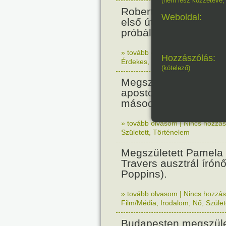
(nem lesz közzétéve, 
Robert Fulton gőzhaj
Weboldal:
első útját. Párizsban
próbálták ki.
» tovább olvasom
|
Nincs hozzász
Hozzászólás:
Érdekes
,
Technika
(kötelező)
Megszületett Angelo R
apostoli nuncius volt
második világháború a
» tovább olvasom
|
Nincs hozzász
Született
,
Történelem
Megszületett Pamela
Travers ausztrál írón
Poppins).
» tovább olvasom
|
Nincs hozzász
Film/Média
,
Irodalom
,
Nő
,
Szület
Budapesten megszület