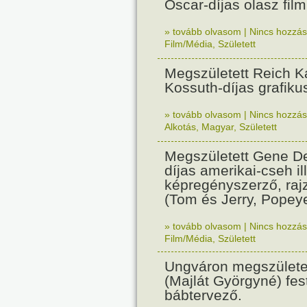
Oscar-díjas olasz fil
» tovább olvasom
|
Nincs hozzász
Film/Média
,
Született
Megszületett Reich Ká
Kossuth-díjas grafik
» tovább olvasom
|
Nincs hozzász
Alkotás
,
Magyar
,
Született
Megszületett Gene De
díjas amerikai-cseh ill
képregényszerző, raj
(Tom és Jerry, Popeye
» tovább olvasom
|
Nincs hozzász
Film/Média
,
Született
Ungváron megszületet
(Majlát Györgyné) fest
bábtervező.