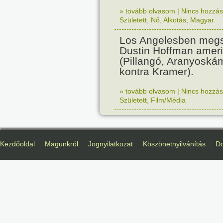
» tovább olvasom
|
Nincs hozzász
Született
,
Nő
,
Alkotás
,
Magyar
Los Angelesben megs
Dustin Hoffman ameri
(Pillangó, Aranyoská
kontra Kramer).
» tovább olvasom
|
Nincs hozzász
Született
,
Film/Média
Kezdőoldal
Magunkról
Jognyilatkozat
Köszönetnyilvánítás
D