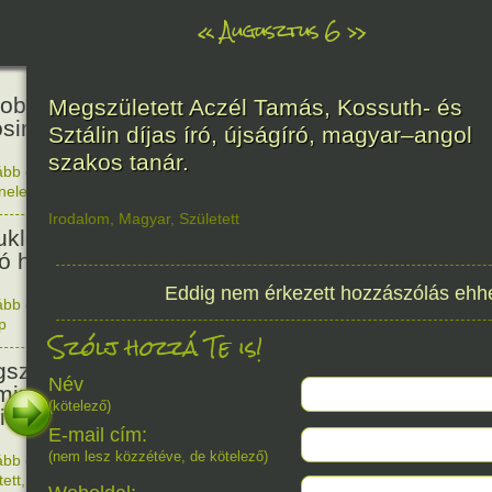
«
Augusztus 6
»
81
obták az első atombombát
Megszületett Aczél Tamás, Kossuth- és
osimára.
Sztálin díjas író, újságíró, magyar–angol
szakos tanár.
ább olvasom
|
Nincs hozzászólás, szólj hozzá!
énelem
1945. 0
48
Irodalom
,
Magyar
,
Született
ukleáris fegyverek betiltásáért
yó harc világnapja
Eddig nem érkezett hozzászólás ehh
ább olvasom
|
Nincs hozzászólás, szólj hozzá!
p
1978. 0
Szólj hozzá Te is!
145
született Sir Alexander
Név
ming, Nobel-díjas angol orvos, a
(kötelező)
cillin felfedezője.
E-mail cím:
(nem lesz közzétéve, de kötelező)
ább olvasom
|
1 hozzászólás, szólj Te is hozzá!
1881. 0
tett
,
Alkotás