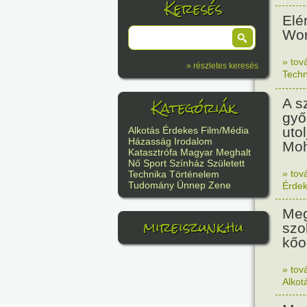
Keresés
Elé
Wor
» tov
» részletes keresés
Techn
Kategóriák
A s
győ
uto
Alkotás
Érdekes
Film/Média
Házasság
Irodalom
Moh
Katasztrófa
Magyar
Meghalt
Nő
Sport
Színház
Született
» tov
Technika
Történelem
Tudomány
Ünnep
Zene
Érde
Meg
mireiszunk.hu
szo
kőo
» tov
Alkot