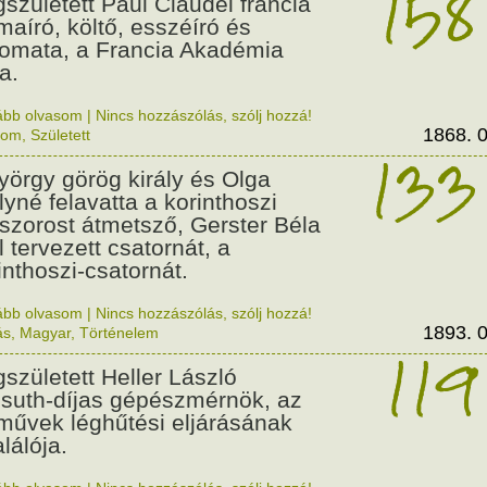
158
született Paul Claudel francia
maíró, költő, esszéíró és
lomata, a Francia Akadémia
a.
ább olvasom
|
Nincs hozzászólás, szólj hozzá!
1868. 0
lom
,
Született
133
György görög király és Olga
ályné felavatta a korinthoszi
dszorost átmetsző, Gerster Béla
l tervezett csatornát, a
inthoszi-csatornát.
ább olvasom
|
Nincs hozzászólás, szólj hozzá!
1893. 0
ás
,
Magyar
,
Történelem
119
született Heller László
suth-díjas gépészmérnök, az
művek léghűtési eljárásának
alálója.