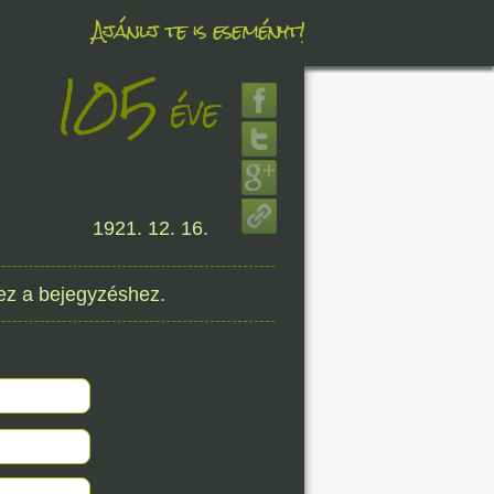
Ajánlj te is eseményt!
105
éve
éve
8. 06.
1921. 12. 16.
éve
ez a bejegyzéshez.
8. 06.
éve
8. 06.