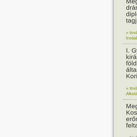
Meg
drá
dip
tagj
» tov
Iroda
I. 
kir
föl
álta
Kor
» tov
Alkot
Meg
Kos
erő
felt