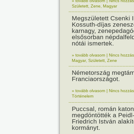
» tovább olvasom
|
Nincs hozzász
Született
,
Zene
,
Magyar
Megszületett Csenki 
Kossuth-díjas zenesz
karnagy, zenepedagó
elsősorban népdalfel
nótái ismertek.
» tovább olvasom
|
Nincs hozzász
Magyar
,
Született
,
Zene
Németország megtám
Franciaországot.
» tovább olvasom
|
Nincs hozzász
Történelem
Puccsal, román katon
megdöntötték a Peidl
Friedrich István alakít
kormányt.