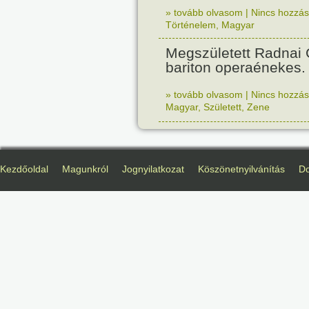
» tovább olvasom
|
Nincs hozzász
Történelem
,
Magyar
Megszületett Radnai
bariton operaénekes.
» tovább olvasom
|
Nincs hozzász
Magyar
,
Született
,
Zene
Kezdőoldal
Magunkról
Jognyilatkozat
Köszönetnyilvánítás
D