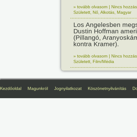
» tovább olvasom
|
Nincs hozzász
Született
,
Nő
,
Alkotás
,
Magyar
Los Angelesben megs
Dustin Hoffman ameri
(Pillangó, Aranyoská
kontra Kramer).
» tovább olvasom
|
Nincs hozzász
Született
,
Film/Média
Kezdőoldal
Magunkról
Jognyilatkozat
Köszönetnyilvánítás
D