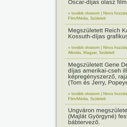
Oscar-díjas olasz fil
» tovább olvasom
|
Nincs hozzász
Film/Média
,
Született
Megszületett Reich Ká
Kossuth-díjas grafik
» tovább olvasom
|
Nincs hozzász
Alkotás
,
Magyar
,
Született
Megszületett Gene De
díjas amerikai-cseh ill
képregényszerző, raj
(Tom és Jerry, Popeye
» tovább olvasom
|
Nincs hozzász
Film/Média
,
Született
Ungváron megszületet
(Majlát Györgyné) fest
bábtervező.