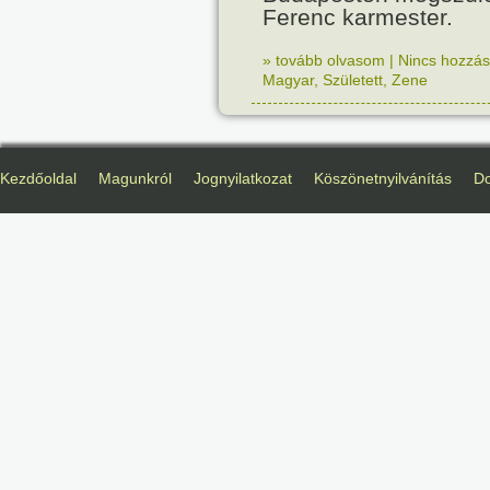
Ferenc karmester.
» tovább olvasom
|
Nincs hozzász
Magyar
,
Született
,
Zene
Kezdőoldal
Magunkról
Jognyilatkozat
Köszönetnyilvánítás
D