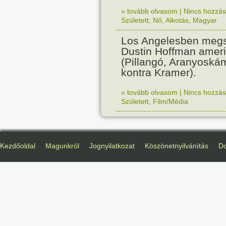
» tovább olvasom
|
Nincs hozzász
Született
,
Nő
,
Alkotás
,
Magyar
Los Angelesben megs
Dustin Hoffman ameri
(Pillangó, Aranyoská
kontra Kramer).
» tovább olvasom
|
Nincs hozzász
Született
,
Film/Média
Kezdőoldal
Magunkról
Jognyilatkozat
Köszönetnyilvánítás
D