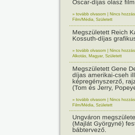
Oscar-díjas olasz fil
» tovább olvasom
|
Nincs hozzász
Film/Média
,
Született
Megszületett Reich Ká
Kossuth-díjas grafik
» tovább olvasom
|
Nincs hozzász
Alkotás
,
Magyar
,
Született
Megszületett Gene De
díjas amerikai-cseh ill
képregényszerző, raj
(Tom és Jerry, Popeye
» tovább olvasom
|
Nincs hozzász
Film/Média
,
Született
Ungváron megszületet
(Majlát Györgyné) fest
bábtervező.