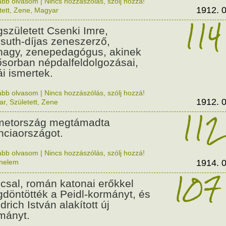
ább olvasom
|
Nincs hozzászólás, szólj hozzá!
1912. 0
tett
,
Zene
,
Magyar
114
született Csenki Imre,
suth-díjas zeneszerző,
nagy, zenepedagógus, akinek
ősorban népdalfeldolgozásai,
ái ismertek.
ább olvasom
|
Nincs hozzászólás, szólj hozzá!
1912. 0
ar
,
Született
,
Zene
112
etország megtámadta
nciaországot.
ább olvasom
|
Nincs hozzászólás, szólj hozzá!
énelem
1914. 0
107
csal, román katonai erőkkel
döntötték a Peidl-kormányt, és
drich István alakított új
mányt.