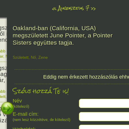
«
Augusztus 7
»
466
született Báthori Erzsébet,
Oakland-ban (California, USA)
ről rémséges és kegyetlen
megszületett June Pointer, a Pointer
endák éltek.
Sisters együttes tagja.
ább olvasom
|
Nincs hozzászólás, szólj hozzá!
1560. 0
ar
,
Nő
,
Történelem
Született
,
Nő
,
Zene
201
született Kondor Gusztáv
llagász, matematikus, egyetemi
Eddig nem érkezett hozzászólás ehh
ár, akadémikus.
Szólj hozzá Te is!
ább olvasom
|
Nincs hozzászólás, szólj hozzá!
1825. 0
tett
,
Technika
,
Magyar
150
Név
(kötelező)
született Mata Hari, a híres
ő világháborús táncosnő,
E-mail cím:
tizán és kém.
(nem lesz közzétéve, de kötelező)