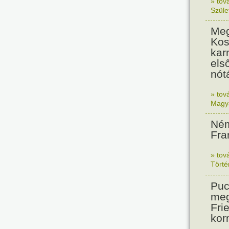
» tov
Szüle
Meg
Kos
kar
els
nót
» tov
Magy
Ném
Fra
» tov
Tört
Puc
meg
Frie
kor