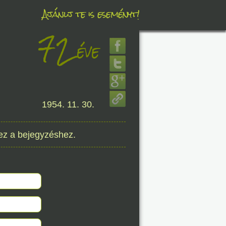
Ajánlj te is eseményt!
72
éve
éve
8. 07.
1954. 11. 30.
éve
ez a bejegyzéshez.
8. 07.
éve