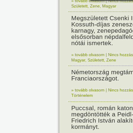
» tovább olvasom
|
Nincs hozzász
Született
,
Zene
,
Magyar
Megszületett Csenki 
Kossuth-díjas zenesz
karnagy, zenepedagó
elsősorban népdalfel
nótái ismertek.
» tovább olvasom
|
Nincs hozzász
Magyar
,
Született
,
Zene
Németország megtám
Franciaországot.
» tovább olvasom
|
Nincs hozzász
Történelem
Puccsal, román katon
megdöntötték a Peidl
Friedrich István alakít
kormányt.