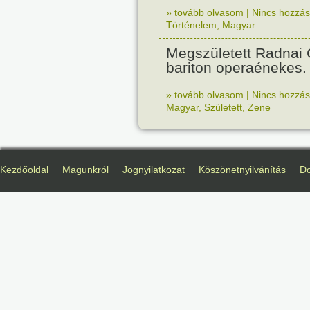
» tovább olvasom
|
Nincs hozzász
Történelem
,
Magyar
Megszületett Radnai
bariton operaénekes.
» tovább olvasom
|
Nincs hozzász
Magyar
,
Született
,
Zene
Kezdőoldal
Magunkról
Jognyilatkozat
Köszönetnyilvánítás
D