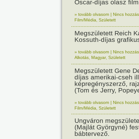
Oscar-díjas olasz fil
» tovább olvasom
|
Nincs hozzász
Film/Média
,
Született
Megszületett Reich Ká
Kossuth-díjas grafik
» tovább olvasom
|
Nincs hozzász
Alkotás
,
Magyar
,
Született
Megszületett Gene De
díjas amerikai-cseh ill
képregényszerző, raj
(Tom és Jerry, Popeye
» tovább olvasom
|
Nincs hozzász
Film/Média
,
Született
Ungváron megszületet
(Majlát Györgyné) fest
bábtervező.