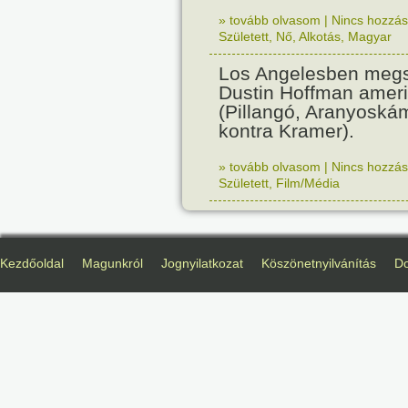
» tovább olvasom
|
Nincs hozzász
Született
,
Nő
,
Alkotás
,
Magyar
Los Angelesben megs
Dustin Hoffman ameri
(Pillangó, Aranyoská
kontra Kramer).
» tovább olvasom
|
Nincs hozzász
Született
,
Film/Média
Kezdőoldal
Magunkról
Jognyilatkozat
Köszönetnyilvánítás
D