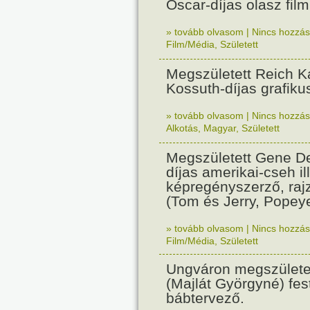
Oscar-díjas olasz fil
» tovább olvasom
|
Nincs hozzász
Film/Média
,
Született
Megszületett Reich Ká
Kossuth-díjas grafik
» tovább olvasom
|
Nincs hozzász
Alkotás
,
Magyar
,
Született
Megszületett Gene De
díjas amerikai-cseh ill
képregényszerző, raj
(Tom és Jerry, Popeye
» tovább olvasom
|
Nincs hozzász
Film/Média
,
Született
Ungváron megszületet
(Majlát Györgyné) fest
bábtervező.