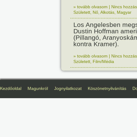
» tovább olvasom
|
Nincs hozzász
Született
,
Nő
,
Alkotás
,
Magyar
Los Angelesben megs
Dustin Hoffman ameri
(Pillangó, Aranyoská
kontra Kramer).
» tovább olvasom
|
Nincs hozzász
Született
,
Film/Média
Kezdőoldal
Magunkról
Jognyilatkozat
Köszönetnyilvánítás
D