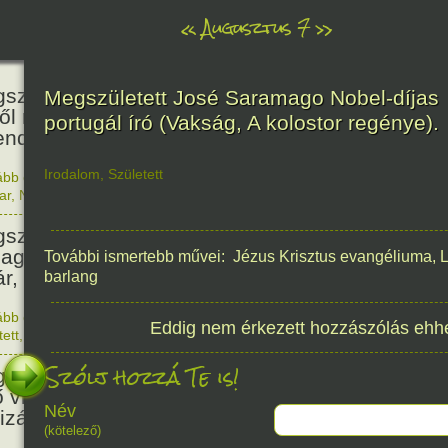
«
Augusztus 7
»
466
született Báthori Erzsébet,
Megszületett José Saramago Nobel-díjas
ről rémséges és kegyetlen
portugál író (Vakság, A kolostor regénye).
endák éltek.
Irodalom
,
Született
ább olvasom
|
Nincs hozzászólás, szólj hozzá!
1560. 0
ar
,
Nő
,
Történelem
201
született Kondor Gusztáv
llagász, matematikus, egyetemi
További ismertebb művei: Jézus Krisztus evangéliuma, L
ár, akadémikus.
barlang
ább olvasom
|
Nincs hozzászólás, szólj hozzá!
Eddig nem érkezett hozzászólás ehh
1825. 0
tett
,
Technika
,
Magyar
150
Szólj hozzá Te is!
született Mata Hari, a híres
ő világháborús táncosnő,
Név
tizán és kém.
(kötelező)