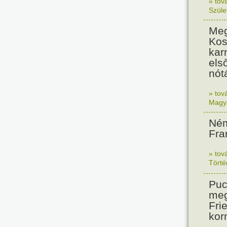
» tov
Szüle
Meg
Kos
kar
els
nót
» tov
Magy
Ném
Fra
» tov
Tört
Puc
meg
Frie
kor