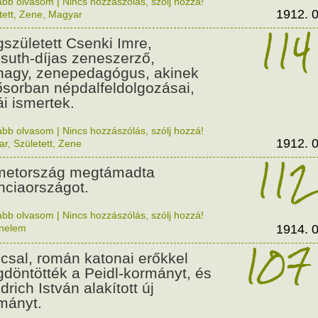
ább olvasom
|
Nincs hozzászólás, szólj hozzá!
1912. 0
tett
,
Zene
,
Magyar
114
született Csenki Imre,
suth-díjas zeneszerző,
nagy, zenepedagógus, akinek
ősorban népdalfeldolgozásai,
ái ismertek.
ább olvasom
|
Nincs hozzászólás, szólj hozzá!
1912. 0
ar
,
Született
,
Zene
112
etország megtámadta
nciaországot.
ább olvasom
|
Nincs hozzászólás, szólj hozzá!
énelem
1914. 0
107
csal, román katonai erőkkel
döntötték a Peidl-kormányt, és
drich István alakított új
mányt.