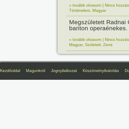
» tovább olvasom
|
Nincs hozzász
Történelem
,
Magyar
Megszületett Radnai
bariton operaénekes.
» tovább olvasom
|
Nincs hozzász
Magyar
,
Született
,
Zene
Kezdőoldal
Magunkról
Jognyilatkozat
Köszönetnyilvánítás
D