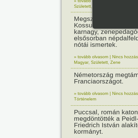
» tovább olvasom
|
Nincs hozzász
Született
,
Zene
,
Magyar
Megszületett Csenki 
Kossuth-díjas zenesz
karnagy, zenepedagó
elsősorban népdalfel
nótái ismertek.
» tovább olvasom
|
Nincs hozzász
Magyar
,
Született
,
Zene
Németország megtám
Franciaországot.
» tovább olvasom
|
Nincs hozzász
Történelem
Puccsal, román katon
megdöntötték a Peidl
Friedrich István alakít
kormányt.