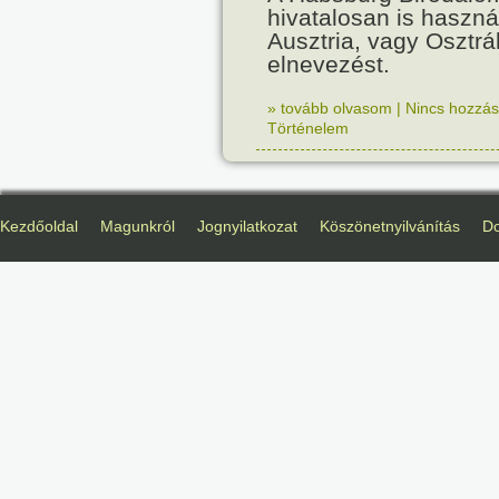
hivatalosan is haszná
Ausztria, vagy Osztr
elnevezést.
» tovább olvasom
|
Nincs hozzász
Történelem
Kezdőoldal
Magunkról
Jognyilatkozat
Köszönetnyilvánítás
D