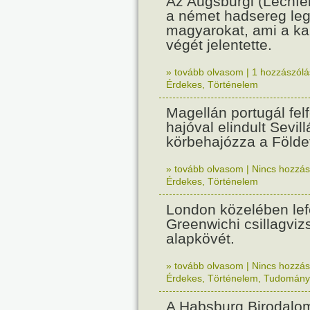
Az Augsburgi (Lechfe
a német hadsereg leg
magyarokat, ami a k
végét jelentette.
» tovább olvasom
|
1 hozzászólás
Érdekes
,
Történelem
Magellán portugál fel
hajóval elindult Sevil
körbehajózza a Földe
» tovább olvasom
|
Nincs hozzász
Érdekes
,
Történelem
London közelében lef
Greenwichi csillagviz
alapkövét.
» tovább olvasom
|
Nincs hozzász
Érdekes
,
Történelem
,
Tudomány
A Habsburg Birodalo