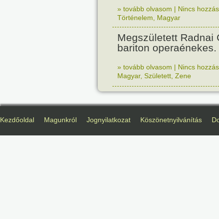
» tovább olvasom
|
Nincs hozzász
Történelem
,
Magyar
Megszületett Radnai
bariton operaénekes.
» tovább olvasom
|
Nincs hozzász
Magyar
,
Született
,
Zene
Kezdőoldal
Magunkról
Jognyilatkozat
Köszönetnyilvánítás
D