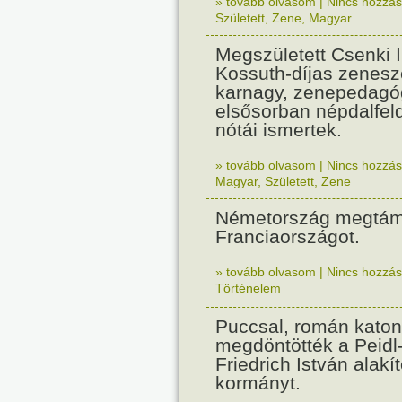
» tovább olvasom
|
Nincs hozzász
Született
,
Zene
,
Magyar
Megszületett Csenki 
Kossuth-díjas zenesz
karnagy, zenepedagó
elsősorban népdalfel
nótái ismertek.
» tovább olvasom
|
Nincs hozzász
Magyar
,
Született
,
Zene
Németország megtám
Franciaországot.
» tovább olvasom
|
Nincs hozzász
Történelem
Puccsal, román katon
megdöntötték a Peidl
Friedrich István alakít
kormányt.