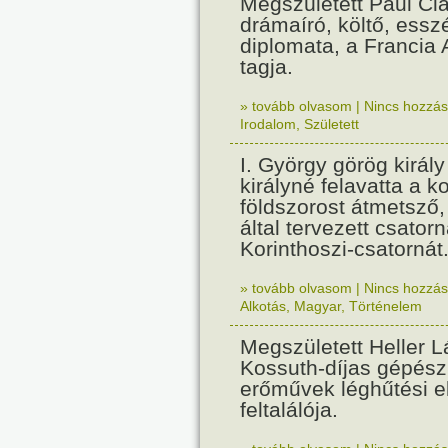
Megszületett Paul Cla
drámaíró, költő, essz
diplomata, a Francia
tagja.
» tovább olvasom
|
Nincs hozzász
Irodalom
,
Született
I. György görög királ
királyné felavatta a k
földszorost átmetsző,
által tervezett csatorn
Korinthoszi-csatornát
» tovább olvasom
|
Nincs hozzász
Alkotás
,
Magyar
,
Történelem
Megszületett Heller L
Kossuth-díjas gépés
erőművek léghűtési e
feltalálója.