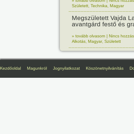
» tovább olvasom
|
Nincs hozzász
Született
,
Technika
,
Magyar
Megszületett Vajda La
avantgárd festő és gr
» tovább olvasom
|
Nincs hozzász
Alkotás
,
Magyar
,
Született
Kezdőoldal
Magunkról
Jognyilatkozat
Köszönetnyilvánítás
D