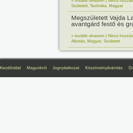
» tovább olvasom
|
Nincs hozzász
Született
,
Technika
,
Magyar
Megszületett Vajda La
avantgárd festő és gr
» tovább olvasom
|
Nincs hozzász
Alkotás
,
Magyar
,
Született
Kezdőoldal
Magunkról
Jognyilatkozat
Köszönetnyilvánítás
D