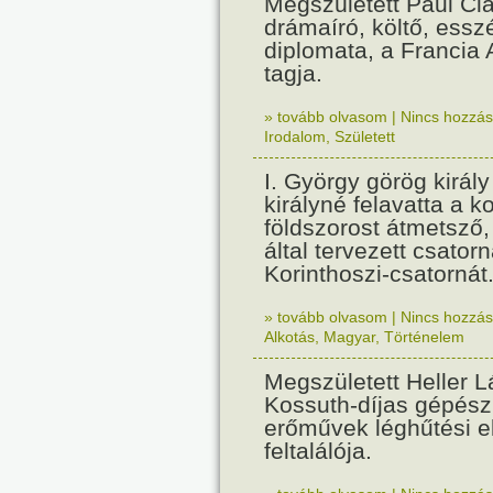
Megszületett Paul Cla
drámaíró, költő, essz
diplomata, a Francia
tagja.
» tovább olvasom
|
Nincs hozzász
Irodalom
,
Született
I. György görög királ
királyné felavatta a k
földszorost átmetsző,
által tervezett csatorn
Korinthoszi-csatornát
» tovább olvasom
|
Nincs hozzász
Alkotás
,
Magyar
,
Történelem
Megszületett Heller L
Kossuth-díjas gépés
erőművek léghűtési e
feltalálója.