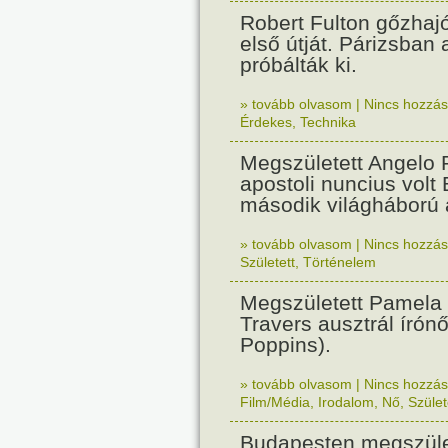
Robert Fulton gőzhaj
első útját. Párizsban
próbálták ki.
» tovább olvasom
|
Nincs hozzász
Érdekes
,
Technika
Megszületett Angelo R
apostoli nuncius volt
második világháború a
» tovább olvasom
|
Nincs hozzász
Született
,
Történelem
Megszületett Pamela
Travers ausztrál írón
Poppins).
» tovább olvasom
|
Nincs hozzász
Film/Média
,
Irodalom
,
Nő
,
Szület
Budapesten megszület