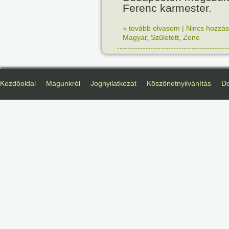
Ferenc karmester.
» tovább olvasom
|
Nincs hozzász
Magyar
,
Született
,
Zene
Kezdőoldal
Magunkról
Jognyilatkozat
Köszönetnyilvánítás
D