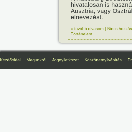
hivatalosan is haszná
Ausztria, vagy Osztr
elnevezést.
» tovább olvasom
|
Nincs hozzász
Történelem
Kezdőoldal
Magunkról
Jognyilatkozat
Köszönetnyilvánítás
D