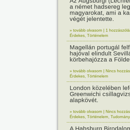
Az Augsburgi (Lechfe
a német hadsereg leg
magyarokat, ami a k
végét jelentette.
» tovább olvasom
|
1 hozzászólás
Érdekes
,
Történelem
Magellán portugál fel
hajóval elindult Sevil
körbehajózza a Földe
» tovább olvasom
|
Nincs hozzász
Érdekes
,
Történelem
London közelében lef
Greenwichi csillagviz
alapkövét.
» tovább olvasom
|
Nincs hozzász
Érdekes
,
Történelem
,
Tudomány
A Habsburg Birodalo