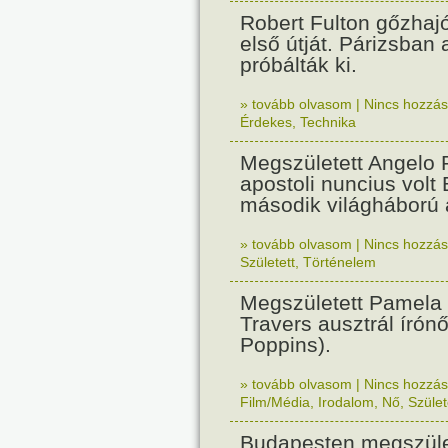
Robert Fulton gőzhaj
első útját. Párizsban
próbálták ki.
» tovább olvasom
|
Nincs hozzász
Érdekes
,
Technika
Megszületett Angelo R
apostoli nuncius volt
második világháború a
» tovább olvasom
|
Nincs hozzász
Született
,
Történelem
Megszületett Pamela
Travers ausztrál írón
Poppins).
» tovább olvasom
|
Nincs hozzász
Film/Média
,
Irodalom
,
Nő
,
Szület
Budapesten megszület