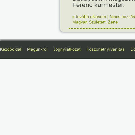
Ferenc karmester.
» tovább olvasom
|
Nincs hozzász
Magyar
,
Született
,
Zene
Kezdőoldal
Magunkról
Jognyilatkozat
Köszönetnyilvánítás
D