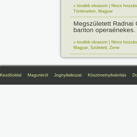
» tovább olvasom
|
Nincs hozzász
Történelem
,
Magyar
Megszületett Radnai
bariton operaénekes.
» tovább olvasom
|
Nincs hozzász
Magyar
,
Született
,
Zene
Kezdőoldal
Magunkról
Jognyilatkozat
Köszönetnyilvánítás
D