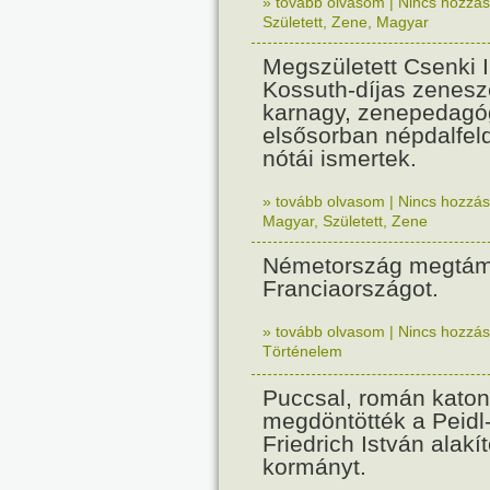
» tovább olvasom
|
Nincs hozzász
Született
,
Zene
,
Magyar
Megszületett Csenki 
Kossuth-díjas zenesz
karnagy, zenepedagó
elsősorban népdalfel
nótái ismertek.
» tovább olvasom
|
Nincs hozzász
Magyar
,
Született
,
Zene
Németország megtám
Franciaországot.
» tovább olvasom
|
Nincs hozzász
Történelem
Puccsal, román katon
megdöntötték a Peidl
Friedrich István alakít
kormányt.