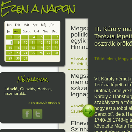
Ezen a napon
Jan
Feb
Már
Ápr
Máj
Jún
Megszületett Kölcsey 
III. Károly m
Júl
Aug
Szept
Okt
Nov
Dec
politikus, akadémikus
Terézia lépet
1
2
3
4
5
6
7
egyik vezéregyéniség
osztrák örök
8
9
10
11
12
13
14
Himnusz költője.
15
16
17
18
19
20
21
22
23
24
25
26
27
28
» tovább olvasom
|
1 hozzászólás
Történelem
,
Magya
29
30
31
Született
,
Történelem
,
Zene
,
Ma
Megszületett Mikes 
Névnapok
VI. Károly német-r
memoáríró, műfordító,
Terézia lépett a t
századi magyar próz
László
, Gusztáv, Hartvig,
uralmat, amelyre t
legnagyobb alakja.
Eszmeralda
Károly a Habsburg
szabályozta a trón
» névnapok eredete
» tovább olvasom
|
1 hozzászólás
hogy ezt a többi 
Született
,
Történelem
,
Irodalom
,
Sanctiót", de a H
1740-től 1748-ig t
Elnevezték a Pesti M
követelte Mária Te
Színházat Nemzeti S
német-római császá