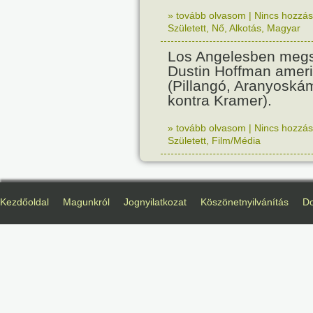
» tovább olvasom
|
Nincs hozzász
Született
,
Nő
,
Alkotás
,
Magyar
Los Angelesben megs
Dustin Hoffman ameri
(Pillangó, Aranyoská
kontra Kramer).
» tovább olvasom
|
Nincs hozzász
Született
,
Film/Média
Kezdőoldal
Magunkról
Jognyilatkozat
Köszönetnyilvánítás
D