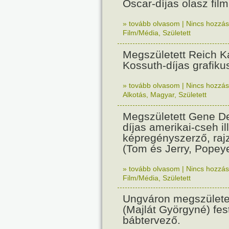
Oscar-díjas olasz fil
» tovább olvasom
|
Nincs hozzász
Film/Média
,
Született
Megszületett Reich Ká
Kossuth-díjas grafik
» tovább olvasom
|
Nincs hozzász
Alkotás
,
Magyar
,
Született
Megszületett Gene De
díjas amerikai-cseh ill
képregényszerző, raj
(Tom és Jerry, Popeye
» tovább olvasom
|
Nincs hozzász
Film/Média
,
Született
Ungváron megszületet
(Majlát Györgyné) fest
bábtervező.