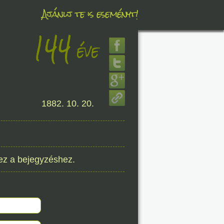
Ajánlj te is eseményt!
144
éve
éve
1882. 10. 20.
8. 09.
éve
ez a bejegyzéshez.
8. 09.
éve