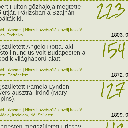
223
ert Fulton gőzhajója megtette
ő útját. Párizsban a Szajnán
álták ki.
ább olvasom
|
Nincs hozzászólás, szólj hozzá!
1803. 0
kes
,
Technika
154
született Angelo Rotta, aki
stoli nuncius volt Budapesten a
odik világháború alatt.
ább olvasom
|
Nincs hozzászólás, szólj hozzá!
1872. 0
tett
,
Történelem
127
született Pamela Lyndon
vers ausztrál írónő (Mary
pins).
ább olvasom
|
Nincs hozzászólás, szólj hozzá!
1899. 0
Média
,
Irodalom
,
Nő
,
Született
apesten megszületett Fricsay