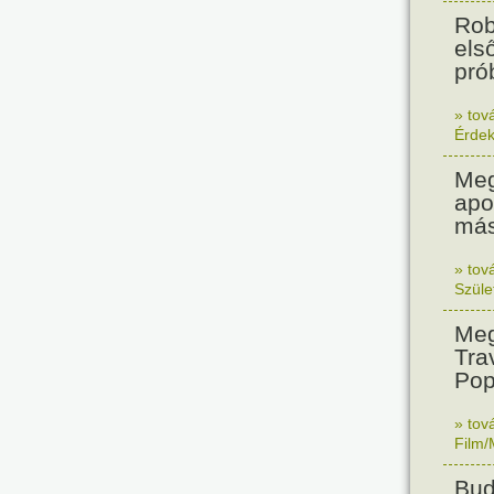
Rob
els
prób
» tov
Érde
Meg
apo
más
» tov
Szüle
Meg
Tra
Pop
» tov
Film/
Bud