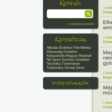
Keresés
» tov
Ünne
Elk
» részletes keresés
ami
Kategóriák
» tov
Érde
Alkotás
Érdekes
Film/Média
Meg
Házasság
Irodalom
Katasztrófa
Magyar
Meghalt
ném
Nő
Sport
Színház
Született
gyö
Technika
Történelem
Tudomány
Ünnep
Zene
» tov
Megh
mireiszunk.hu
Meg
műv
» tov
Iroda