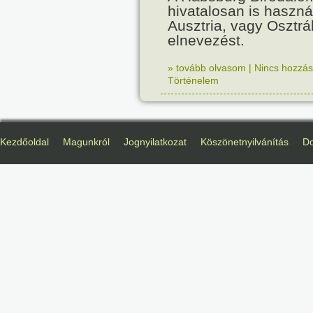
hivatalosan is haszná
Ausztria, vagy Osztr
elnevezést.
» tovább olvasom
|
Nincs hozzász
Történelem
Kezdőoldal
Magunkról
Jognyilatkozat
Köszönetnyilvánítás
D