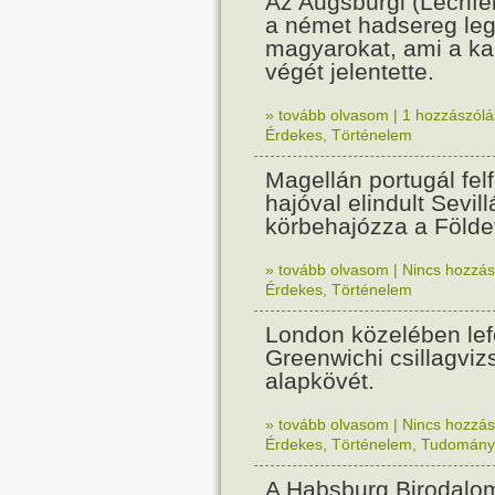
Az Augsburgi (Lechfe
a német hadsereg leg
magyarokat, ami a k
végét jelentette.
» tovább olvasom
|
1 hozzászólás
Érdekes
,
Történelem
Magellán portugál fel
hajóval elindult Sevil
körbehajózza a Földe
» tovább olvasom
|
Nincs hozzász
Érdekes
,
Történelem
London közelében lef
Greenwichi csillagviz
alapkövét.
» tovább olvasom
|
Nincs hozzász
Érdekes
,
Történelem
,
Tudomány
A Habsburg Birodalo