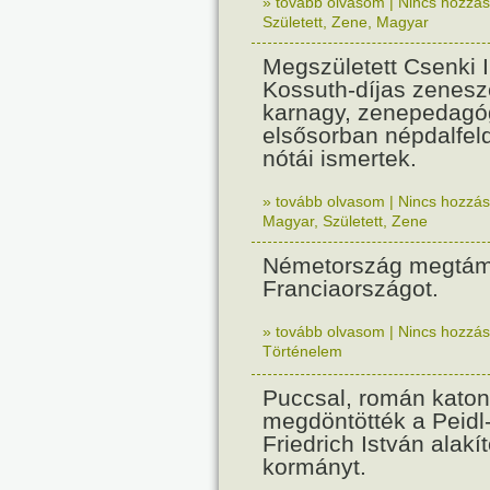
» tovább olvasom
|
Nincs hozzász
Született
,
Zene
,
Magyar
Megszületett Csenki 
Kossuth-díjas zenesz
karnagy, zenepedagó
elsősorban népdalfel
nótái ismertek.
» tovább olvasom
|
Nincs hozzász
Magyar
,
Született
,
Zene
Németország megtám
Franciaországot.
» tovább olvasom
|
Nincs hozzász
Történelem
Puccsal, román katon
megdöntötték a Peidl
Friedrich István alakít
kormányt.