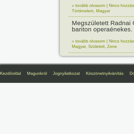
» tovább olvasom
|
Nincs hozzász
Történelem
,
Magyar
Megszületett Radnai
bariton operaénekes.
» tovább olvasom
|
Nincs hozzász
Magyar
,
Született
,
Zene
Kezdőoldal
Magunkról
Jognyilatkozat
Köszönetnyilvánítás
D