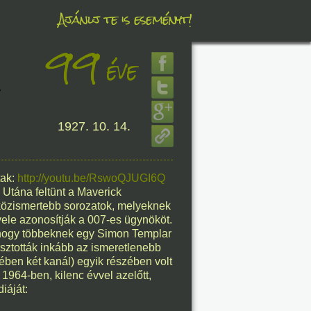
Ajánlj te is eseményt!
99
éve
éve
.
1927. 10. 14.
8. 07.
éve
tak:
http://youtu.be/RswoQJUGI6Q
Utána feltünt a Maverick
közismertebb sorozatok, melyeknek
ele azonosítják a 007-es ügynököt.
8. 07.
e, hogy többeknek egy Simon Templar
asztották inkább az ismeretlenebb
éve
ben két kanál) egyik részében volt
 1964-ben, kilenc évvel azelőtt,
iáját: