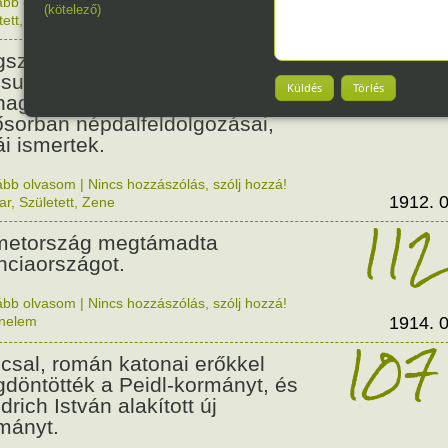
ább olvasom
|
Nincs hozzászólás, szólj hozzá!
(kötelező)
1912. 0
tett
,
Zene
,
Magyar
114
született Csenki Imre,
suth-díjas zeneszerző,
Küldés
Törlés
nagy, zenepedagógus, akinek
ősorban népdalfeldolgozásai,
ái ismertek.
ább olvasom
|
Nincs hozzászólás, szólj hozzá!
1912. 0
ar
,
Született
,
Zene
112
etország megtámadta
nciaországot.
ább olvasom
|
Nincs hozzászólás, szólj hozzá!
énelem
1914. 0
107
csal, román katonai erőkkel
döntötték a Peidl-kormányt, és
drich István alakított új
mányt.