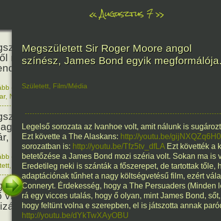
«
Augusztus 7
»
466
született Báthori Erzsébet,
Megszületett Sir Roger Moore angol
ről rémséges és kegyetlen
színész, James Bond egyik megformálója
endák éltek.
Született
,
Film/Média
ább olvasom
|
Nincs hozzászólás, szólj hozzá!
1560. 0
ar
,
Nő
,
Történelem
201
született Kondor Gusztáv
llagász, matematikus, egyetemi
Legelső sorozata az Ivanhoe volt, amit nálunk is sugároz
ár, akadémikus.
Ezt követte a The Alaskans:
http://youtu.be/gijNXQZq6H0
sorozatban is:
http://youtu.be/Tfz5tv_dfLA
Ezt követték a 
betetőzése a James Bond mozi széria volt. Sokan ma is v
ább olvasom
|
Nincs hozzászólás, szólj hozzá!
1825. 0
tett
,
Technika
,
Magyar
Eredetileg neki is szánták a főszerepet, de tartottak től
150
adaptációnak tűnhet a nagy költségvetésű film, ezért vál
született Mata Hari, a híres
Conneryt. Érdekesség, hogy a The Persuaders (Minden lé
ő világháborús táncosnő,
rá egy vicces utalás, hogy ő olyan, mint James Bond, sőt,
tizán és kém.
hogy feltünt volna e szerepben, el is játszotta annak paród
http://youtu.be/dYkTwXAyOBU