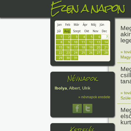
Ezen a napon
Jan
Feb
Már
Ápr
Máj
Jún
Meg
Júl
Aug
Szept
Okt
Nov
Dec
aki
1
2
3
4
5
6
7
leg
8
9
10
11
12
13
14
15
16
17
18
19
20
21
» tov
22
23
24
25
26
27
28
Magy
29
30
31
Meg
csi
Névnapok
tan
Ibolya
, Albert, Ulrik
» tov
» névnapok eredete
Szüle
Meg
els
kur
Keresés