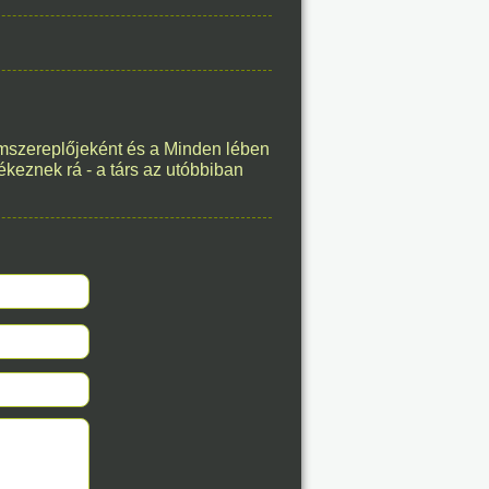
8. 07.
éve
ímszereplőjeként és a Minden lében
lékeznek rá - a társ az utóbbiban
8. 07.
éve
8. 07.
éve