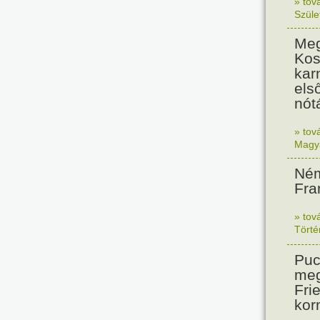
» tov
Szüle
Meg
Kos
kar
els
nót
» tov
Magy
Ném
Fra
» tov
Tört
Puc
meg
Frie
kor