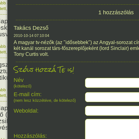
ább olvasom
|
Nincs hozzászólás, szólj hozzá!
1876. 0
tett
,
Történelem
,
Nő
128
1 hozzászólás
apesten megszületett Szalmás
oska zenetanárnő, zeneszerző,
Takács Dezső
usvezető.
2010-10-14 07:10:04
A magyar tv-nézők (az "idősebbek") az Angyal-sorozat c
ább olvasom
|
Nincs hozzászólás, szólj hozzá!
két kanál sorozat társ-főszereplőjeként (lord Sinclair) em
1898. 0
tett
,
Nő
,
Zene
,
Magyar
Tony Curtis volt.
115
született Bibó István,
Szólj hozzá Te is!
ztumusz Széchenyi-díjas író,
tikus, jogász.
Név
(kötelező)
ább olvasom
|
Nincs hozzászólás, szólj hozzá!
E-mail cím:
1911. 0
tett
,
Irodalom
,
Magyar
114
(nem lesz közzétéve, de kötelező)
apesten megszületett Beamter
Weboldal:
ő (Becenevén: Bubi) dzsessz-
sikus, vibrafon és xilofon-
ész.
Hozzászólás: