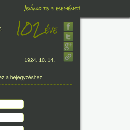
Ajánlj te is eseményt!
102
éve
éve
s
1924. 10. 14.
8. 08.
éve
ez a bejegyzéshez.
8. 08.
éve