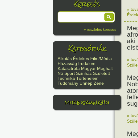
Keresés
» tov
Érde
Meg
» részletes keresés
afr
aki
Kategóriák
els
Alkotás
Érdekes
Film/Média
» tov
Házasság
Irodalom
Szüle
Katasztrófa
Magyar
Meghalt
Nő
Sport
Színház
Született
Meg
Technika
Történelem
Nob
Tudomány
Ünnep
Zene
ato
felf
mireiszunk.hu
sug
» tov
Szüle
Meg