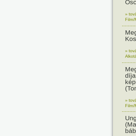
Osc
» tov
Film/
Meg
Kos
» tov
Alkot
Meg
díja
kép
(To
» tov
Film/
Ung
(Ma
báb