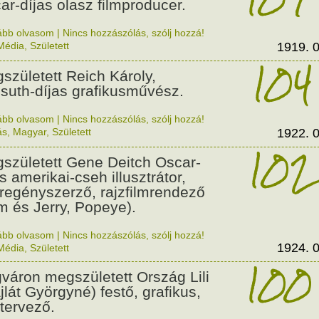
ar-díjas olasz filmproducer.
ább olvasom
|
Nincs hozzászólás, szólj hozzá!
Média
,
Született
1919. 0
104
született Reich Károly,
suth-díjas grafikusművész.
ább olvasom
|
Nincs hozzászólás, szólj hozzá!
ás
,
Magyar
,
Született
1922. 0
102
született Gene Deitch Oscar-
s amerikai-cseh illusztrátor,
regényszerző, rajzfilmrendező
m és Jerry, Popeye).
ább olvasom
|
Nincs hozzászólás, szólj hozzá!
1924. 0
Média
,
Született
100
váron megszületett Ország Lili
jlát Györgyné) festő, grafikus,
tervező.