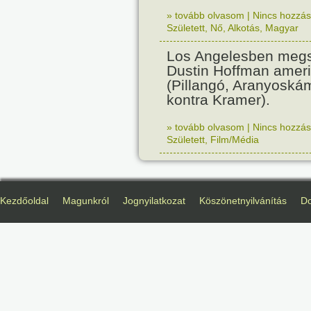
» tovább olvasom
|
Nincs hozzász
Született
,
Nő
,
Alkotás
,
Magyar
Los Angelesben megs
Dustin Hoffman ameri
(Pillangó, Aranyoská
kontra Kramer).
» tovább olvasom
|
Nincs hozzász
Született
,
Film/Média
Kezdőoldal
Magunkról
Jognyilatkozat
Köszönetnyilvánítás
D