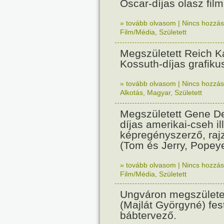
Oscar-díjas olasz fil
» tovább olvasom
|
Nincs hozzász
Film/Média
,
Született
Megszületett Reich Ká
Kossuth-díjas grafik
» tovább olvasom
|
Nincs hozzász
Alkotás
,
Magyar
,
Született
Megszületett Gene De
díjas amerikai-cseh ill
képregényszerző, raj
(Tom és Jerry, Popeye
» tovább olvasom
|
Nincs hozzász
Film/Média
,
Született
Ungváron megszületet
(Majlát Györgyné) fest
bábtervező.