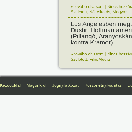
» tovább olvasom
|
Nincs hozzász
Született
,
Nő
,
Alkotás
,
Magyar
Los Angelesben megs
Dustin Hoffman ameri
(Pillangó, Aranyoská
kontra Kramer).
» tovább olvasom
|
Nincs hozzász
Született
,
Film/Média
Kezdőoldal
Magunkról
Jognyilatkozat
Köszönetnyilvánítás
D