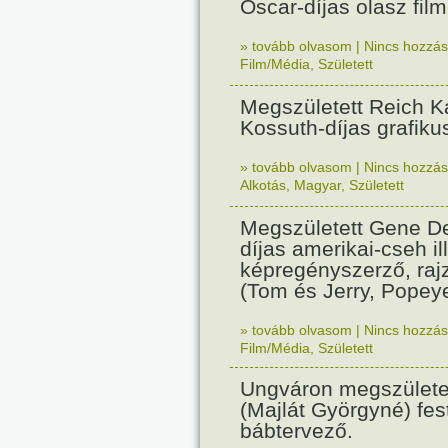
Oscar-díjas olasz fil
» tovább olvasom
|
Nincs hozzász
Film/Média
,
Született
Megszületett Reich Ká
Kossuth-díjas grafik
» tovább olvasom
|
Nincs hozzász
Alkotás
,
Magyar
,
Született
Megszületett Gene De
díjas amerikai-cseh ill
képregényszerző, raj
(Tom és Jerry, Popeye
» tovább olvasom
|
Nincs hozzász
Film/Média
,
Született
Ungváron megszületet
(Majlát Györgyné) fest
bábtervező.