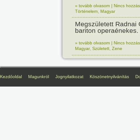
» tovább olvasom
|
Nincs hozzász
Történelem
,
Magyar
Megszületett Radnai
bariton operaénekes.
» tovább olvasom
|
Nincs hozzász
Magyar
,
Született
,
Zene
Kezdőoldal
Magunkról
Jognyilatkozat
Köszönetnyilvánítás
D