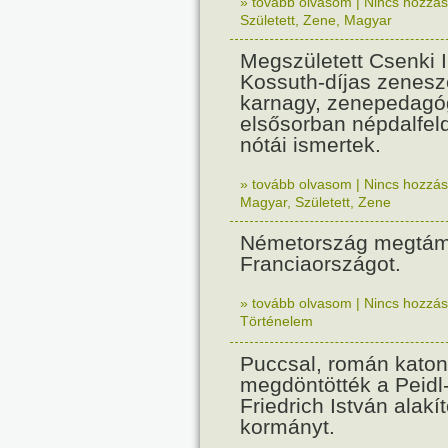
» tovább olvasom
|
Nincs hozzász
Született
,
Zene
,
Magyar
Megszületett Csenki 
Kossuth-díjas zenesz
karnagy, zenepedagó
elsősorban népdalfel
nótái ismertek.
» tovább olvasom
|
Nincs hozzász
Magyar
,
Született
,
Zene
Németország megtám
Franciaországot.
» tovább olvasom
|
Nincs hozzász
Történelem
Puccsal, román katon
megdöntötték a Peidl
Friedrich István alakít
kormányt.