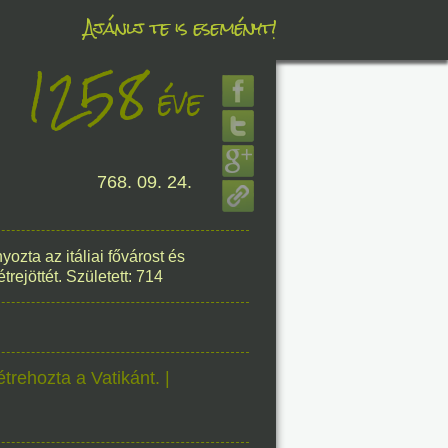
Ajánlj te is eseményt!
1258
éve
éve
8. 06.
768. 09. 24.
éve
ta az itáliai fővárost és
rejöttét. Született: 714
8. 06.
éve
trehozta a Vatikánt. |
8. 06.