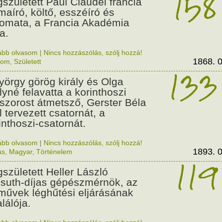
158
született Paul Claudel francia
maíró, költő, esszéíró és
lomata, a Francia Akadémia
a.
ább olvasom
|
Nincs hozzászólás, szólj hozzá!
1868. 0
lom
,
Született
133
György görög király és Olga
ályné felavatta a korinthoszi
dszorost átmetsző, Gerster Béla
l tervezett csatornát, a
inthoszi-csatornát.
ább olvasom
|
Nincs hozzászólás, szólj hozzá!
1893. 0
ás
,
Magyar
,
Történelem
119
született Heller László
suth-díjas gépészmérnök, az
művek léghűtési eljárásának
alálója.