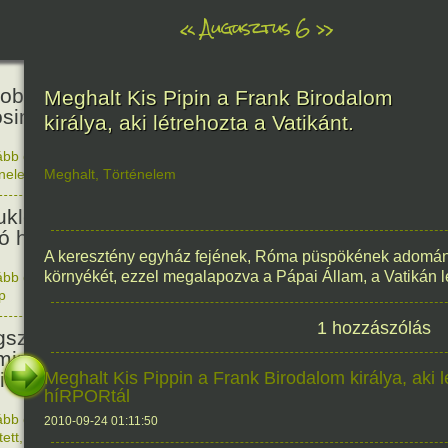
«
Augusztus 6
»
81
obták az első atombombát
Meghalt Kis Pipin a Frank Birodalom
osimára.
királya, aki létrehozta a Vatikánt.
ább olvasom
|
Nincs hozzászólás, szólj hozzá!
énelem
Meghalt
,
Történelem
1945. 0
48
ukleáris fegyverek betiltásáért
yó harc világnapja
A keresztény egyház fejének, Róma püspökének adományoz
környékét, ezzel megalapozva a Pápai Állam, a Vatikán lét
ább olvasom
|
Nincs hozzászólás, szólj hozzá!
p
1978. 0
145
1 hozzászólás
született Sir Alexander
ming, Nobel-díjas angol orvos, a
cillin felfedezője.
Meghalt Kis Pippin a Frank Birodalom királya, aki lé
híRPORtál
ább olvasom
|
1 hozzászólás, szólj Te is hozzá!
2010-09-24 01:11:50
1881. 0
tett
,
Alkotás