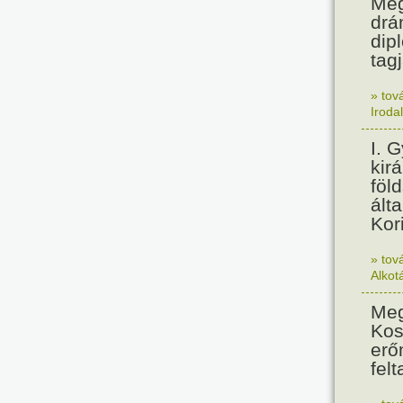
Meg
drá
dip
tagj
» tov
Iroda
I. 
kir
föl
álta
Kor
» tov
Alkot
Meg
Kos
erő
felt