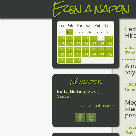
Ezen a napon
Jan
Feb
Már
Ápr
Máj
Jún
Led
Júl
Aug
Szept
Okt
Nov
Dec
Hir
1
2
3
4
5
6
7
8
9
10
11
12
13
14
» tov
15
16
17
18
19
20
21
Tört
22
23
24
25
26
27
28
29
30
31
A n
fol
Névnapok
» tov
Ünne
Berta
,
Bettina
, Géza,
Csobán
Meg
» névnapok eredete
Fle
peni
» tov
Szüle