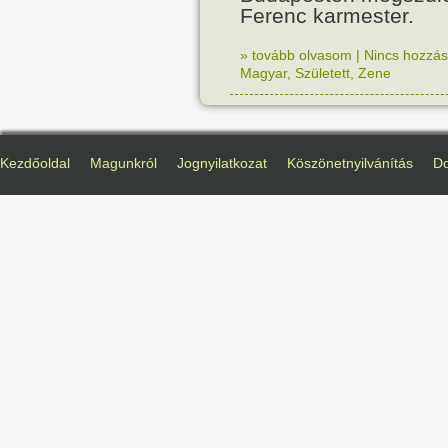
Ferenc karmester.
» tovább olvasom
|
Nincs hozzász
Magyar
,
Született
,
Zene
Kezdőoldal
Magunkról
Jognyilatkozat
Köszönetnyilvánítás
D