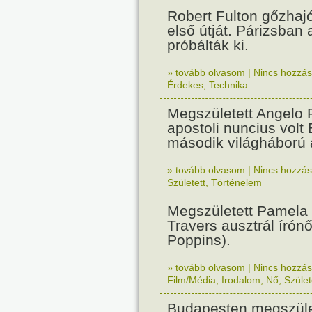
Robert Fulton gőzhaj
első útját. Párizsban
próbálták ki.
» tovább olvasom
|
Nincs hozzász
Érdekes
,
Technika
Megszületett Angelo R
apostoli nuncius volt
második világháború a
» tovább olvasom
|
Nincs hozzász
Született
,
Történelem
Megszületett Pamela
Travers ausztrál írón
Poppins).
» tovább olvasom
|
Nincs hozzász
Film/Média
,
Irodalom
,
Nő
,
Szület
Budapesten megszület