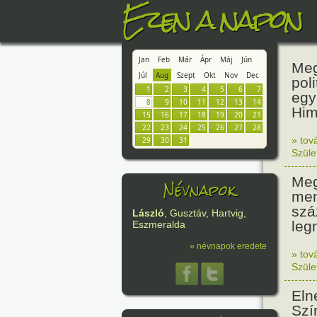
Ezen a napon
Jan
Feb
Már
Ápr
Máj
Jún
Meg
Júl
Aug
Szept
Okt
Nov
Dec
pol
1
2
3
4
5
6
7
egy
8
9
10
11
12
13
14
Him
15
16
17
18
19
20
21
22
23
24
25
26
27
28
» tov
29
30
31
Szüle
Meg
Névnapok
mem
szá
László
, Gusztáv, Hartvig,
leg
Eszmeralda
» névnapok eredete
» tov
Szüle
Eln
Szí