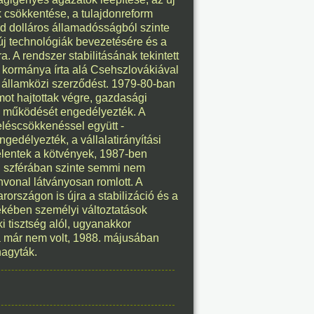
 csökkentése, a tulajdonreform
árd dolláros államadósságból szinte
8. 08.
új technológiák bevezetésére és a
. A rendszer stabilitásának tekintett
éve
 kormánya írta alá Csehszlovákiával
 államközi szerződést. 1979-80-ban
mot hajtottak végre, gazdasági
k működését engedélyezték. A
eléscsökkenéssel együtt -
ngedélyezték, a vállalatirányítási
8. 08.
elentek a kötvények, 1987-ben
ai szférában szinte semmi nem
éve
nvonal látványosan romlott. A
rszágon is újra a stabilizáció és a
ekében személyi változtatások
i tisztség alól, ugyanakkor
ma már nem volt, 1988. májusában
hagyták.
8. 08.