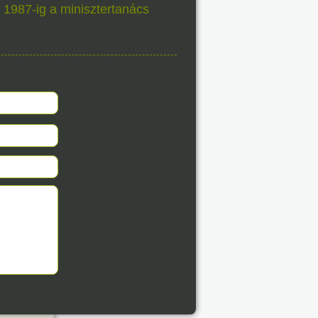
éve
 1987-ig a minisztertanács
8. 08.
éve
8. 08.
éve
8. 08.
éve