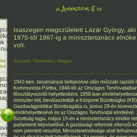
«
Augusztus 8
»
236
született Kölcsey Ferenc költő,
Isaszegen megszületett Lázár György, aki
itikus, akadémikus, a reformkor
1975-től 1987-ig a minisztertanács elnöke
ik vezéregyénisége, a nemzeti
volt.
nusz költője.
ább olvasom
|
1 hozzászólás, szólj Te is hozzá!
Született
,
Történelem
,
Magyar
1790. 0
tett
,
Történelem
,
Zene
,
Magyar
336
született Mikes Kelemen
1942-ben, tanulmányai befejezése után műszaki rajzoló l
oáríró, műfordító, a XVIII.
Kommunista Pártba, 1948-tól az Országos Tervhivatalban
zadi magyar prózairodalom
főosztályvezető-helyettesként, 1958-ban elnökhelyettes
nagyobb alakja.
miniszter lett, beválasztották a Központi Bizottságba (K
Gazdaságpolitikai Bizottságába is, június 29-én kinevezt
ább olvasom
|
1 hozzászólás, szólj Te is hozzá!
elnökhelyettesévé és az Országos Tervhivatal elnökévé. 
1690. 0
tett
,
Történelem
,
Irodalom
,
Magyar
186
Bizottság tagja, május 15-én a minisztertanács elnöke let
parlamenti képviselővé. A gazdasági reformok ellenzői k
evezték a Pesti Magyar
nem jelentett veszélyt. Miniszterelnöksége alatt felhalmo
nházat Nemzeti Színháznak.
és az elszalasztott lehetőségek. Az energia- és nyersany