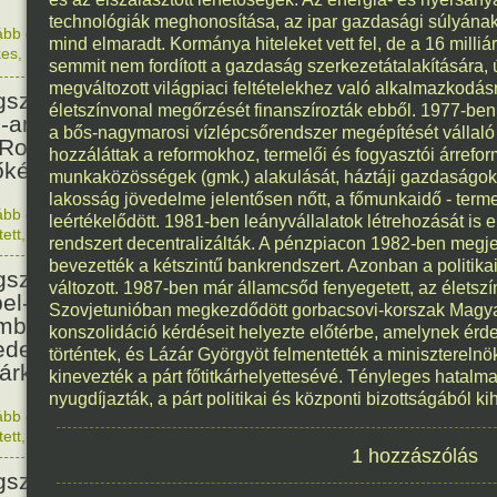
technológiák meghonosítása, az ipar gazdasági súlyának
ább olvasom
|
Nincs hozzászólás, szólj hozzá!
mind elmaradt. Kormánya hiteleket vett fel, de a 16 milli
kes
,
Magyar
1840. 0
semmit nem fordított a gazdaság szerkezetátalakítására, 
160
megváltozott világpiaci feltételekhez való alkalmazkodásra
született Matthew A. Henson
életszínvonal megőrzését finanszírozták ebből. 1977-ben
o-amerikai származású segítő,
a bős-nagymarosi vízlépcsőrendszer megépítését vállaló
 Robert Peary felfedezővel
hozzáláttak a reformokhoz, termelői és fogyasztói árrefor
őként járt az Északi-sarkon.
munkaközösségek (gmk.) alakulását, háztáji gazdaságo
lakosság jövedelme jelentősen nőtt, a főmunkaidő - term
ább olvasom
|
Nincs hozzászólás, szólj hozzá!
leértékelődött. 1981-ben leányvállalatok létrehozását is e
1866. 0
tett
,
Érdekes
rendszert decentralizálták. A pénzpiacon 1982-ben megj
125
bevezették a kétszintű bankrendszert. Azonban a politik
született Ernest Lawrence,
változott. 1987-ben már államcsőd fenyegetett, az életszí
el-díjas amerikai fizikus, aki az
Szovjetunióban megkezdődött gorbacsovi-korszak Magyaro
mbombán dolgozott, és
konszolidáció kérdéseit helyezte előtérbe, amelynek érd
edezte a rák elleni
történtek, és Lázár Györgyöt felmentették a miniszterelnök
árkezelést.
kinevezték a párt főtitkárhelyettesévé. Tényleges hatal
nyugdíjazták, a párt politikai és központi bizottságából ki
ább olvasom
|
Nincs hozzászólás, szólj hozzá!
1901. 0
tett
,
Történelem
,
Tudomány
107
1 hozzászólás
született Dino De Laurentiis,