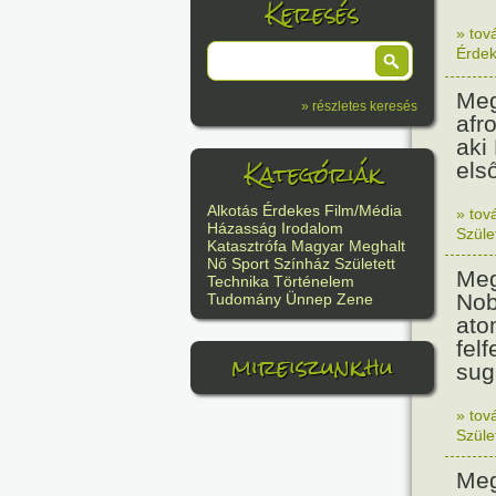
Keresés
» tov
Érde
Meg
» részletes keresés
afr
aki
Kategóriák
els
Alkotás
Érdekes
Film/Média
» tov
Házasság
Irodalom
Szüle
Katasztrófa
Magyar
Meghalt
Nő
Sport
Színház
Született
Meg
Technika
Történelem
Nob
Tudomány
Ünnep
Zene
ato
felf
mireiszunk.hu
sug
» tov
Szüle
Meg