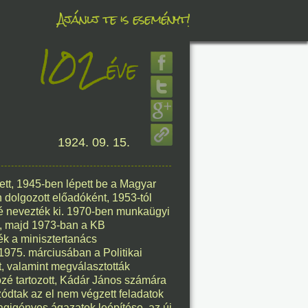
Ajánlj te is eseményt!
102
éve
éve
1924. 09. 15.
8. 08.
éve
ett, 1945-ben lépett be a Magyar
 dolgozott előadóként, 1953-tól
sé nevezték ki. 1970-ben munkaügyi
B), majd 1973-ban a KB
ék a minisztertanács
1975. márciusában a Politikai
8. 08.
t, valamint megválasztották
özé tartozott, Kádár János számára
éve
zódtak az el nem végzett feladatok
agigényes ágazatok leépítése, az új