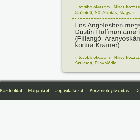
» tovább olvasom
|
Nincs hozzász
Született
,
Nő
,
Alkotás
,
Magyar
Los Angelesben megs
Dustin Hoffman ameri
(Pillangó, Aranyoská
kontra Kramer).
» tovább olvasom
|
Nincs hozzász
Született
,
Film/Média
Kezdőoldal
Magunkról
Jognyilatkozat
Köszönetnyilvánítás
D