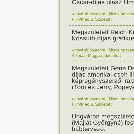
Oscar-díjas olasz fil
» tovább olvasom
|
Nincs hozzász
Film/Média
,
Született
Megszületett Reich Ká
Kossuth-díjas grafik
» tovább olvasom
|
Nincs hozzász
Alkotás
,
Magyar
,
Született
Megszületett Gene De
díjas amerikai-cseh ill
képregényszerző, raj
(Tom és Jerry, Popeye
» tovább olvasom
|
Nincs hozzász
Film/Média
,
Született
Ungváron megszületet
(Majlát Györgyné) fest
bábtervező.