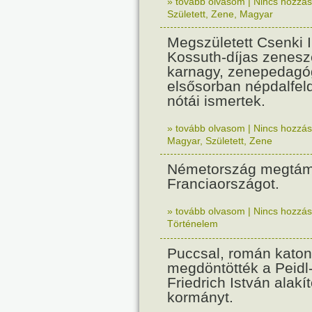
» tovább olvasom
|
Nincs hozzász
Született
,
Zene
,
Magyar
Megszületett Csenki 
Kossuth-díjas zenesz
karnagy, zenepedagó
elsősorban népdalfel
nótái ismertek.
» tovább olvasom
|
Nincs hozzász
Magyar
,
Született
,
Zene
Németország megtám
Franciaországot.
» tovább olvasom
|
Nincs hozzász
Történelem
Puccsal, román katon
megdöntötték a Peidl
Friedrich István alakít
kormányt.