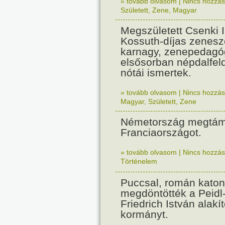
» tovább olvasom
|
Nincs hozzász
Született
,
Zene
,
Magyar
Megszületett Csenki 
Kossuth-díjas zenesz
karnagy, zenepedagó
elsősorban népdalfel
nótái ismertek.
» tovább olvasom
|
Nincs hozzász
Magyar
,
Született
,
Zene
Németország megtám
Franciaországot.
» tovább olvasom
|
Nincs hozzász
Történelem
Puccsal, román katon
megdöntötték a Peidl
Friedrich István alakít
kormányt.