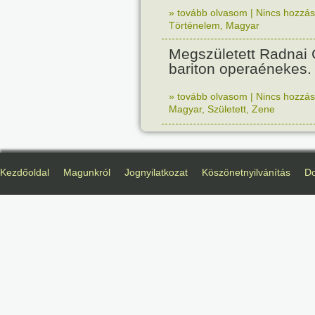
» tovább olvasom
|
Nincs hozzász
Történelem
,
Magyar
Megszületett Radnai
bariton operaénekes.
» tovább olvasom
|
Nincs hozzász
Magyar
,
Született
,
Zene
Kezdőoldal
Magunkról
Jognyilatkozat
Köszönetnyilvánítás
D