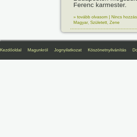
Ferenc karmester.
» tovább olvasom
|
Nincs hozzász
Magyar
,
Született
,
Zene
Kezdőoldal
Magunkról
Jognyilatkozat
Köszönetnyilvánítás
D