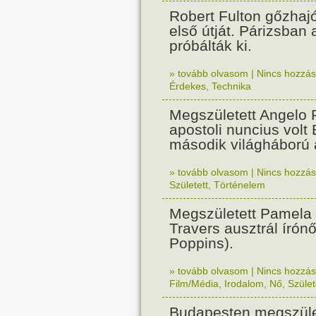
Robert Fulton gőzhaj
első útját. Párizsban
próbálták ki.
» tovább olvasom
|
Nincs hozzász
Érdekes
,
Technika
Megszületett Angelo R
apostoli nuncius volt
második világháború a
» tovább olvasom
|
Nincs hozzász
Született
,
Történelem
Megszületett Pamela
Travers ausztrál írón
Poppins).
» tovább olvasom
|
Nincs hozzász
Film/Média
,
Irodalom
,
Nő
,
Szület
Budapesten megszület