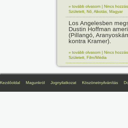
» tovább olvasom
|
Nincs hozzász
Született
,
Nő
,
Alkotás
,
Magyar
Los Angelesben megs
Dustin Hoffman ameri
(Pillangó, Aranyoská
kontra Kramer).
» tovább olvasom
|
Nincs hozzász
Született
,
Film/Média
Kezdőoldal
Magunkról
Jognyilatkozat
Köszönetnyilvánítás
D