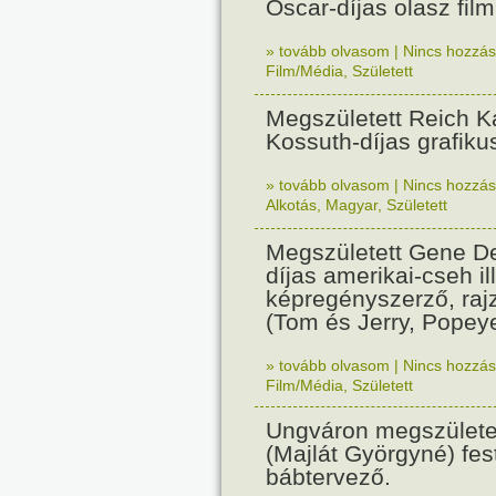
Oscar-díjas olasz fil
» tovább olvasom
|
Nincs hozzász
Film/Média
,
Született
Megszületett Reich Ká
Kossuth-díjas grafik
» tovább olvasom
|
Nincs hozzász
Alkotás
,
Magyar
,
Született
Megszületett Gene De
díjas amerikai-cseh ill
képregényszerző, raj
(Tom és Jerry, Popeye
» tovább olvasom
|
Nincs hozzász
Film/Média
,
Született
Ungváron megszületet
(Majlát Györgyné) fest
bábtervező.