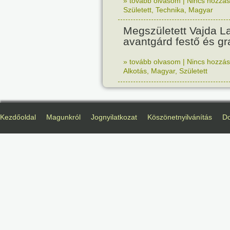
» tovább olvasom
|
Nincs hozzász
Született
,
Technika
,
Magyar
Megszületett Vajda La
avantgárd festő és gr
» tovább olvasom
|
Nincs hozzász
Alkotás
,
Magyar
,
Született
Kezdőoldal
Magunkról
Jognyilatkozat
Köszönetnyilvánítás
D