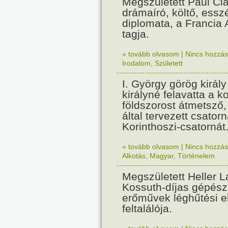
Megszületett Paul Cla
drámaíró, költő, essz
diplomata, a Francia
tagja.
» tovább olvasom
|
Nincs hozzász
Irodalom
,
Született
I. György görög királ
királyné felavatta a k
földszorost átmetsző,
által tervezett csatorn
Korinthoszi-csatornát
» tovább olvasom
|
Nincs hozzász
Alkotás
,
Magyar
,
Történelem
Megszületett Heller L
Kossuth-díjas gépés
erőművek léghűtési e
feltalálója.