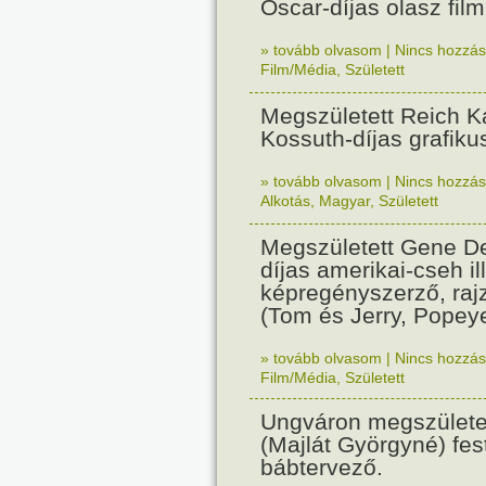
Oscar-díjas olasz fil
» tovább olvasom
|
Nincs hozzász
Film/Média
,
Született
Megszületett Reich Ká
Kossuth-díjas grafik
» tovább olvasom
|
Nincs hozzász
Alkotás
,
Magyar
,
Született
Megszületett Gene De
díjas amerikai-cseh ill
képregényszerző, raj
(Tom és Jerry, Popeye
» tovább olvasom
|
Nincs hozzász
Film/Média
,
Született
Ungváron megszületet
(Majlát Györgyné) fest
bábtervező.