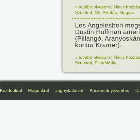
» tovább olvasom
|
Nincs hozzász
Született
,
Nő
,
Alkotás
,
Magyar
Los Angelesben megs
Dustin Hoffman ameri
(Pillangó, Aranyoská
kontra Kramer).
» tovább olvasom
|
Nincs hozzász
Született
,
Film/Média
Kezdőoldal
Magunkról
Jognyilatkozat
Köszönetnyilvánítás
D