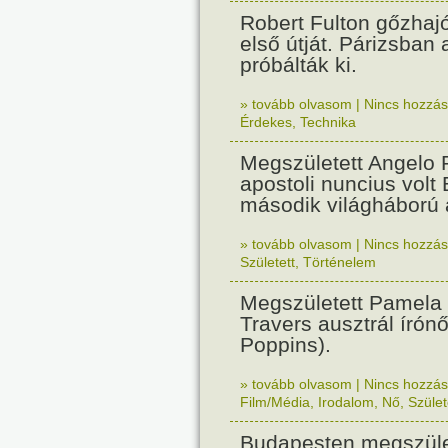
Robert Fulton gőzhaj
első útját. Párizsban
próbálták ki.
» tovább olvasom
|
Nincs hozzász
Érdekes
,
Technika
Megszületett Angelo R
apostoli nuncius volt
második világháború a
» tovább olvasom
|
Nincs hozzász
Született
,
Történelem
Megszületett Pamela
Travers ausztrál írón
Poppins).
» tovább olvasom
|
Nincs hozzász
Film/Média
,
Irodalom
,
Nő
,
Szület
Budapesten megszület