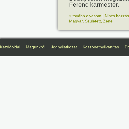
Ferenc karmester.
» tovább olvasom
|
Nincs hozzász
Magyar
,
Született
,
Zene
Kezdőoldal
Magunkról
Jognyilatkozat
Köszönetnyilvánítás
D