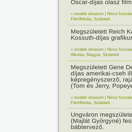
Oscar-díjas olasz fil
» tovább olvasom
|
Nincs hozzász
Film/Média
,
Született
Megszületett Reich Ká
Kossuth-díjas grafik
» tovább olvasom
|
Nincs hozzász
Alkotás
,
Magyar
,
Született
Megszületett Gene De
díjas amerikai-cseh ill
képregényszerző, raj
(Tom és Jerry, Popeye
» tovább olvasom
|
Nincs hozzász
Film/Média
,
Született
Ungváron megszületet
(Majlát Györgyné) fest
bábtervező.