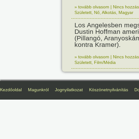
» tovább olvasom
|
Nincs hozzász
Született
,
Nő
,
Alkotás
,
Magyar
Los Angelesben megs
Dustin Hoffman ameri
(Pillangó, Aranyoská
kontra Kramer).
» tovább olvasom
|
Nincs hozzász
Született
,
Film/Média
Kezdőoldal
Magunkról
Jognyilatkozat
Köszönetnyilvánítás
D