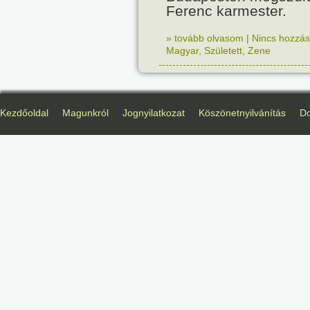
Ferenc karmester.
» tovább olvasom
|
Nincs hozzász
Magyar
,
Született
,
Zene
Kezdőoldal
Magunkról
Jognyilatkozat
Köszönetnyilvánítás
D