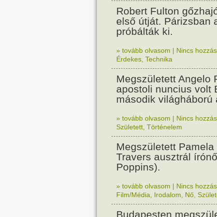
Robert Fulton gőzhaj
első útját. Párizsban
próbálták ki.
» tovább olvasom
|
Nincs hozzász
Érdekes
,
Technika
Megszületett Angelo R
apostoli nuncius volt
második világháború a
» tovább olvasom
|
Nincs hozzász
Született
,
Történelem
Megszületett Pamela
Travers ausztrál írón
Poppins).
» tovább olvasom
|
Nincs hozzász
Film/Média
,
Irodalom
,
Nő
,
Szület
Budapesten megszület