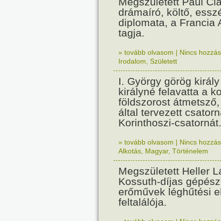
Megszületett Paul Cla
drámaíró, költő, essz
diplomata, a Francia
tagja.
» tovább olvasom
|
Nincs hozzász
Irodalom
,
Született
I. György görög királ
királyné felavatta a k
földszorost átmetsző,
által tervezett csatorn
Korinthoszi-csatornát
» tovább olvasom
|
Nincs hozzász
Alkotás
,
Magyar
,
Történelem
Megszületett Heller L
Kossuth-díjas gépés
erőművek léghűtési e
feltalálója.