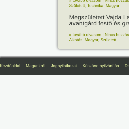
» tovább olvasom
|
Nincs hozzász
Született
,
Technika
,
Magyar
Megszületett Vajda La
avantgárd festő és gr
» tovább olvasom
|
Nincs hozzász
Alkotás
,
Magyar
,
Született
Kezdőoldal
Magunkról
Jognyilatkozat
Köszönetnyilvánítás
D