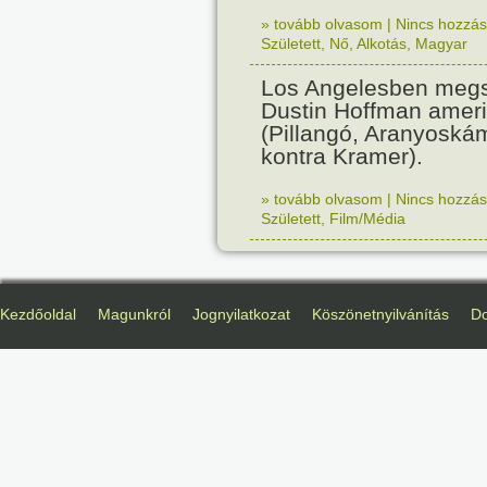
» tovább olvasom
|
Nincs hozzász
Született
,
Nő
,
Alkotás
,
Magyar
Los Angelesben megs
Dustin Hoffman ameri
(Pillangó, Aranyoská
kontra Kramer).
» tovább olvasom
|
Nincs hozzász
Született
,
Film/Média
Kezdőoldal
Magunkról
Jognyilatkozat
Köszönetnyilvánítás
D