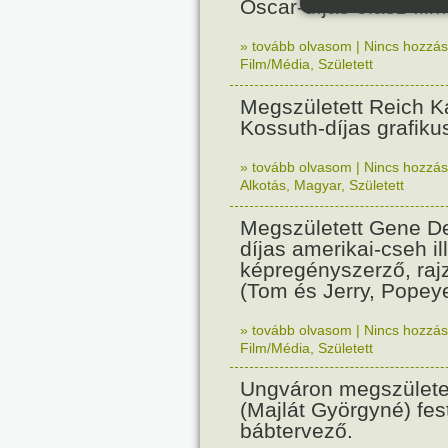
Oscar-díjas olasz fil
» tovább olvasom
|
Nincs hozzász
Film/Média
,
Született
Megszületett Reich Ká
Kossuth-díjas grafik
» tovább olvasom
|
Nincs hozzász
Alkotás
,
Magyar
,
Született
Megszületett Gene De
díjas amerikai-cseh ill
képregényszerző, raj
(Tom és Jerry, Popeye
» tovább olvasom
|
Nincs hozzász
Film/Média
,
Született
Ungváron megszületet
(Majlát Györgyné) fest
bábtervező.