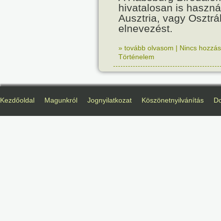
hivatalosan is haszná
Ausztria, vagy Osztr
elnevezést.
» tovább olvasom
|
Nincs hozzász
Történelem
Kezdőoldal
Magunkról
Jognyilatkozat
Köszönetnyilvánítás
D