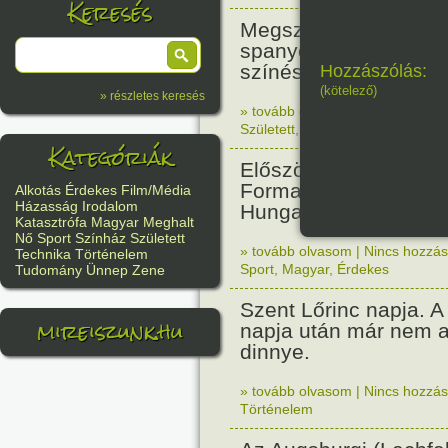
Keresés
Megszületett Antonio
spanyol származású 
színész. (Desperado,
Hozzászólás:
(kötelező)
» részletes keresés
» tovább olvasom
|
Nincs hozzász
Született
,
Film/Média
Kategóriák
Először rendeztek vil
Forma 1-es futamot a
Alkotás
Érdekes
Film/Média
Házasság
Irodalom
Hungaroringen.
Katasztrófa
Magyar
Meghalt
Nő
Sport
Színház
Született
» tovább olvasom
|
Nincs hozzász
Technika
Történelem
Sport
,
Magyar
,
Érdekes
Tudomány
Ünnep
Zene
Szent Lőrinc napja. A 
mireiszunk.hu
napja után már nem a
dinnye.
» tovább olvasom
|
Nincs hozzász
Történelem