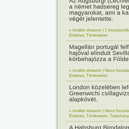
Az Augsburgi (Lechfe
a német hadsereg leg
magyarokat, ami a k
végét jelentette.
» tovább olvasom
|
1 hozzászólás
Érdekes
,
Történelem
Magellán portugál fel
hajóval elindult Sevil
körbehajózza a Földe
» tovább olvasom
|
Nincs hozzász
Érdekes
,
Történelem
London közelében lef
Greenwichi csillagviz
alapkövét.
» tovább olvasom
|
Nincs hozzász
Érdekes
,
Történelem
,
Tudomány
A Habsburg Birodalo